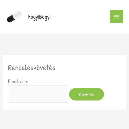
Skip
to
FogyiBogyi
content
Rendeléskövetés
Email cím:
Követés