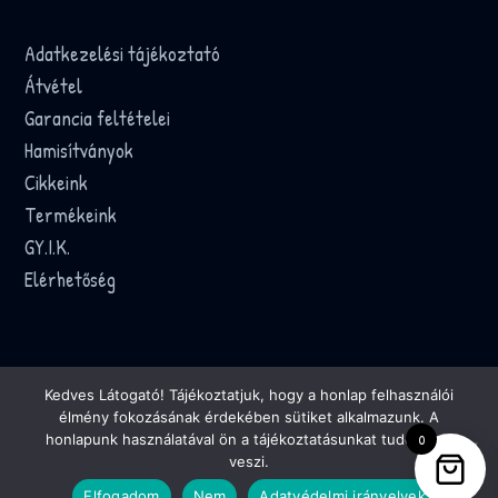
Adatkezelési tájékoztató
Átvétel
Garancia feltételei
Hamisítványok
Cikkeink
Termékeink
GY.I.K.
Elérhetőség
© 2026 FogyiBogyi - Adipex Retard, Phentermine
Kedves Látogató! Tájékoztatjuk, hogy a honlap felhasználói
élmény fokozásának érdekében sütiket alkalmazunk. A
Sibutramine 20mg rendelés
0
honlapunk használatával ön a tájékoztatásunkat tudomásul
veszi.
Rendeléskövetés
Elfogadom
Nem
Adatvédelmi irányelvek