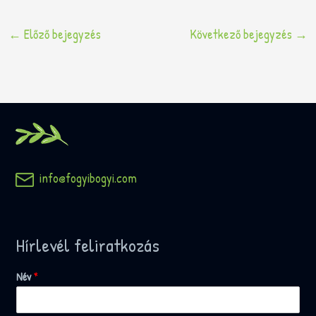
←
Előző bejegyzés
Következő bejegyzés
→
info@fogyibogyi.com
Hírlevél feliratkozás
Név
*