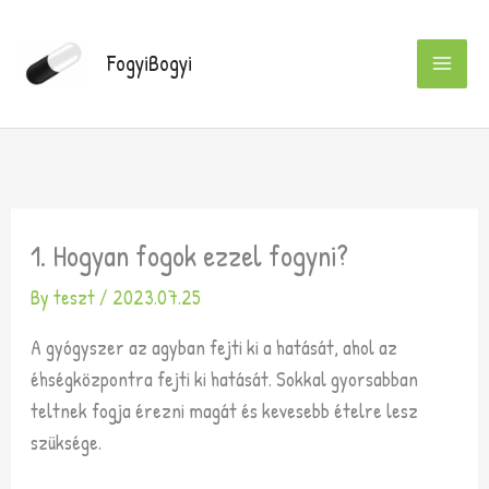
Skip
to
FogyiBogyi
content
1. Hogyan fogok ezzel fogyni?
By
teszt
/
2023.07.25
A gyógyszer az agyban fejti ki a hatását, ahol az
éhségközpontra fejti ki hatását. Sokkal gyorsabban
teltnek fogja érezni magát és kevesebb ételre lesz
szüksége.