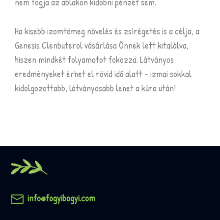
nem fogja az ablakon kidobni pénzét sem.
Ha kisebb izomtömeg növelés és zsírégetés is a célja, a
Genesis Clenbuterol vásárlása Önnek lett kitalálva,
hiszen mindkét folyamatot fokozza. Látványos
eredményeket érhet el rövid idő alatt – izmai sokkal
kidolgozottabb, látványosabb lehet a kúra után!
info@fogyibogyi.com