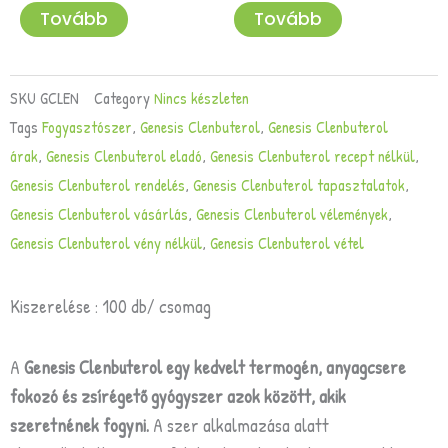
Tovább
Tovább
SKU
GCLEN
Category
Nincs készleten
Tags
Fogyasztószer
,
Genesis Clenbuterol
,
Genesis Clenbuterol
árak
,
Genesis Clenbuterol eladó
,
Genesis Clenbuterol recept nélkül
,
Genesis Clenbuterol rendelés
,
Genesis Clenbuterol tapasztalatok
,
Genesis Clenbuterol vásárlás
,
Genesis Clenbuterol vélemények
,
Genesis Clenbuterol vény nélkül
,
Genesis Clenbuterol vétel
Kiszerelése : 100 db/ csomag
A
Genesis Clenbuterol egy kedvelt termogén, anyagcsere
fokozó és zsírégető gyógyszer azok között, akik
szeretnének fogyni.
A szer alkalmazása alatt