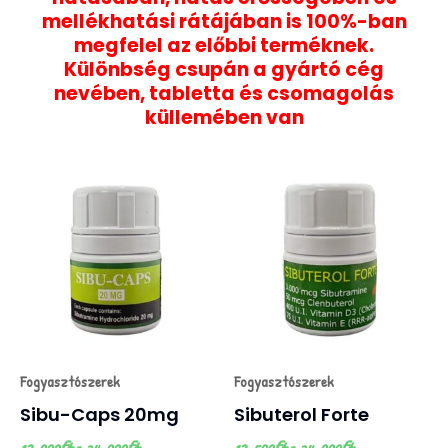
mellékhatási rátájában is 100%-ban
megfelel az előbbi terméknek.
Különbség csupán a gyártó cég
nevében, tabletta és csomagolás
küllemében van
Ártartomány:
Ártartomány:
Ennek
Ennek
12.000Ft
12.500Ft
a
a
-
-
34.000Ft
34.000Ft
terméknek
terméknek
több
több
variációja
variációja
van.
van.
A
A
változatok
változatok
Fogyasztószerek
Fogyasztószerek
a
a
Sibu-Caps 20mg
Sibuterol Forte
termékoldalon
termékoldalon
12.000
Ft
–
34.000
Ft
12.500
Ft
–
34.000
Ft