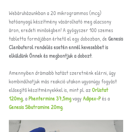
Webáruházunkban a 20 mikrogrammos (mcg)
hatóanyagú készítmény vásárolható meg alacsony
áron, eredeti minőségben! A gyógyszer 100 szemes
tabletta formájában érhető el egy dobozban, de
Genesis
Clenbuterol rendelés esetén ennél kevesebbet is
elküldünk Önnek és megbontjuk a dobozt
.
Amennyiben drámaibb hatást szeretnénk elérni, úgy
kombinálhatjuk más reakció utakon ugyanúgy fogyást
elősegítő készítményekkel is, mint pl. az
Orlistat
120mg
, a
Phentermine 37,5mg
vagy
Adipex-P
és a
Genesis Sibutramine 20mg
.
Videólejátszó