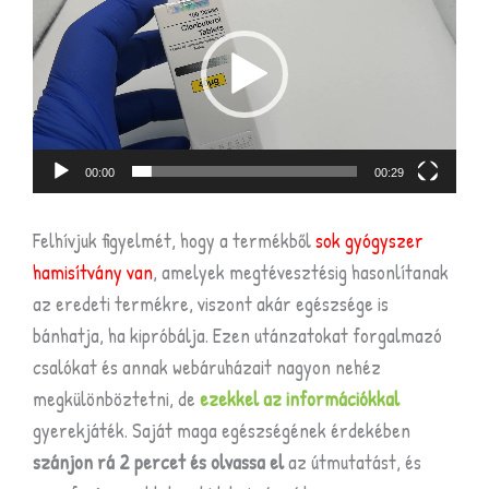
00:00
00:29
Felhívjuk figyelmét, hogy a termékből
sok gyógyszer
hamisítvány van
, amelyek megtévesztésig hasonlítanak
az eredeti termékre, viszont akár egészsége is
bánhatja, ha kipróbálja. Ezen utánzatokat forgalmazó
csalókat és annak webáruházait nagyon nehéz
megkülönböztetni, de
ezekkel az információkkal
gyerekjáték. Saját maga egészségének érdekében
szánjon rá 2 percet és olvassa el
az útmutatást, és