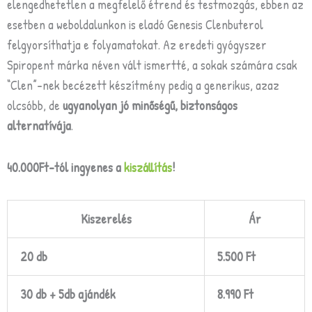
elengedhetetlen a megfelelő étrend és testmozgás, ebben az
esetben a weboldalunkon is eladó Genesis Clenbuterol
felgyorsíthatja e folyamatokat. Az eredeti gyógyszer
Spiropent márka néven vált ismertté, a sokak számára csak
“Clen”-nek becézett készítmény pedig a generikus, azaz
olcsóbb, de
ugyanolyan jó minőségű, biztonságos
alternatívája
.
40.000Ft-tól ingyenes a
kiszállítás
!
Kiszerelés
Ár
20 db
5.500 Ft
30 db + 5db ajándék
8.990 Ft