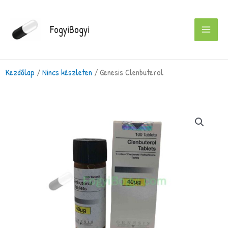
Skip
to
FogyiBogyi
content
Kezdőlap
/
Nincs készleten
/ Genesis Clenbuterol