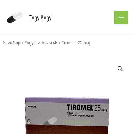
Skip
to
FogyiBogyi
content
Kezdőlap
/
Fogyasztószerek
/ Tiromel 25mcg