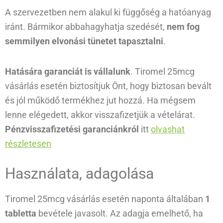
A szervezetben nem alakul ki függőség a hatóanyag
iránt. Bármikor abbahagyhatja szedését,
nem fog
semmilyen elvonási tünetet tapasztalni
.
Hatására garanciát is vállalunk
. Tiromel 25mcg
vásárlás esetén biztosítjuk Önt, hogy biztosan bevált
és jól működő termékhez jut hozzá. Ha mégsem
lenne elégedett, akkor visszafizetjük a vételárat.
Pénzvisszafizetési garanciánkról
itt
olvashat
részletesen
Használata, adagolása
Tiromel 25mcg vásárlás esetén naponta általában
1
tabletta
bevétele javasolt. Az adagja emelhető, ha