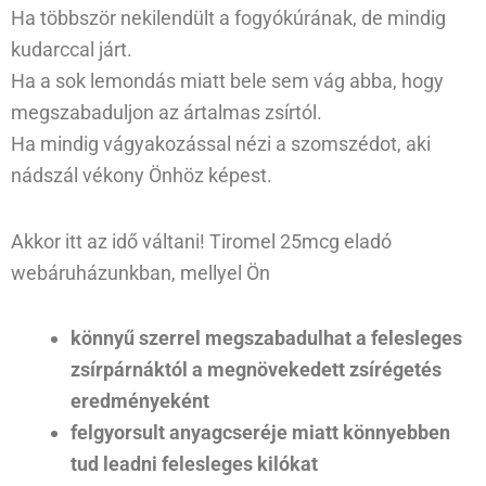
Ha többször nekilendült a fogyókúrának, de mindig
kudarccal járt.
Ha a sok lemondás miatt bele sem vág abba, hogy
megszabaduljon az ártalmas zsírtól.
Ha mindig vágyakozással nézi a szomszédot, aki
nádszál vékony Önhöz képest.
Akkor itt az idő váltani! Tiromel 25mcg eladó
webáruházunkban, mellyel Ön
könnyű szerrel megszabadulhat a felesleges
zsírpárnáktól a megnövekedett zsírégetés
eredményeként
felgyorsult anyagcseréje miatt könnyebben
tud leadni felesleges kilókat