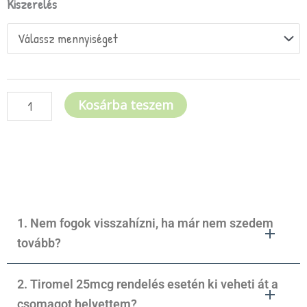
Tiromel
Kiszerelés
25mcg
mennyiség
Kosárba teszem
1. Nem fogok visszahízni, ha már nem szedem
tovább?
2. Tiromel 25mcg rendelés esetén ki veheti át a
csomagot helyettem?