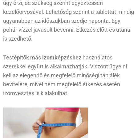
úgy érzi, de szükség szerint egyeztessen
kezelőorvosával. Lehetőség szerint a tablettát mindig
ugyanabban az időszakban szedje naponta. Egy
pohár vízzel javasolt bevenni. Étkezés előtt és utána
is szedhető.
Testépítők más
izomképzéshez
használatos
szerekkel együtt is alkalmazhatják. Viszont ügyelni
kell az elegendő és megfelelő minőségi táplálék
bevitelére, mivel nem megfelelő étkezés esetén
izomvesztés is kialakulhat.