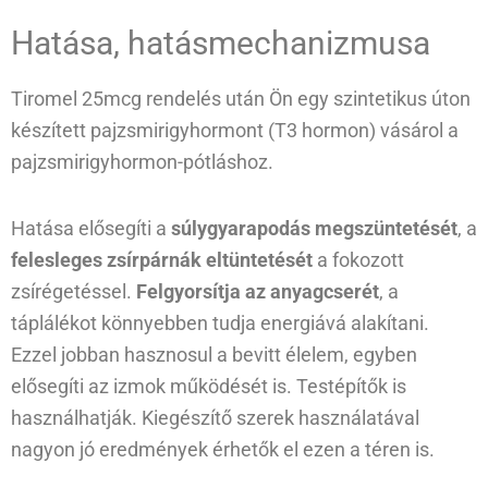
Hatása, hatásmechanizmusa
Tiromel 25mcg rendelés után Ön egy szintetikus úton
készített pajzsmirigyhormont (T3 hormon) vásárol a
pajzsmirigyhormon-pótláshoz.
Hatása elősegíti a
súlygyarapodás megszüntetését
, a
felesleges zsírpárnák eltüntetését
a fokozott
zsírégetéssel.
Felgyorsítja az anyagcserét
, a
táplálékot könnyebben tudja energiává alakítani.
Ezzel jobban hasznosul a bevitt élelem, egyben
elősegíti az izmok működését is. Testépítők is
használhatják. Kiegészítő szerek használatával
nagyon jó eredmények érhetők el ezen a téren is.