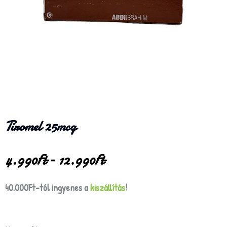
Tiromel 25mcg
Ártartomány:
4.990
Ft
–
12.990
Ft
4.990Ft
-
40.000Ft-tól ingyenes a
kiszállítás
!
12.990Ft