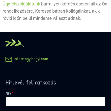
Ügyfélszolgálatunk
bármilyen kérdés esetén áll az Ön
rendelkezésére. Keresse bátran kollégáinkat, akik
rövid időn belül mindenre választ adnak.
info@fogyibogyi.com
Hírlevél feliratkozás
Név
*