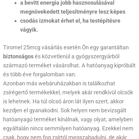
a bevitt energia jobb hasznosulásával
megnövekedett teljesítményre lesz képes
csodás izmokat érhet el, ha testépítésre
vágyik.
Tiromel 25mcg vásárlás esetén Ön egy garantáltan
biztonságos
és közvetlenül a gyógyszergyárból
származó terméket vásárolhat. A hatóanyag kipróbált
és több éve forgalomban van.
Azonban más webáruházakban is találkozhat
zsírégertő termékekkel, melyek akár rendkívül olcsók
is lehetnek. Ha túl olcsó áron lát ilyen szert, akkor
kezdjen el gyanakodni. Sok helyen nem bevizsgált
hatóanyagú terméket kínálnak, vagy olyat, amelyben
egyáltalán nincs semmilyen hatóanyag. Ezekkel nem
csak, hogy nem fog zsírtól megszabadulni, de akár