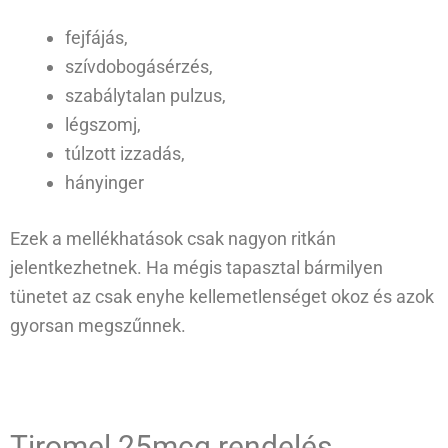
fejfájás,
szívdobogásérzés,
szabálytalan pulzus,
légszomj,
túlzott izzadás,
hányinger
Ezek a mellékhatások csak nagyon ritkán
jelentkezhetnek. Ha mégis tapasztal bármilyen
tünetet az csak enyhe kellemetlenséget okoz és azok
gyorsan megszűnnek.
Tiromel 25mcg rendelés