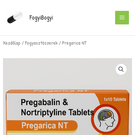
Skip
to
FogyiBogyi
content
Kezdőlap
/
Fogyasztószerek
/ Pregarica NT