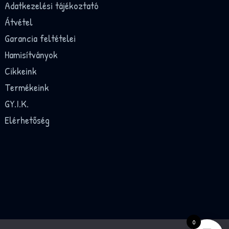
Adatkezelési tájékoztató
Átvétel
Garancia feltételei
Hamisítványok
Cikkeink
Termékeink
GY.I.K.
Elérhetőség
0