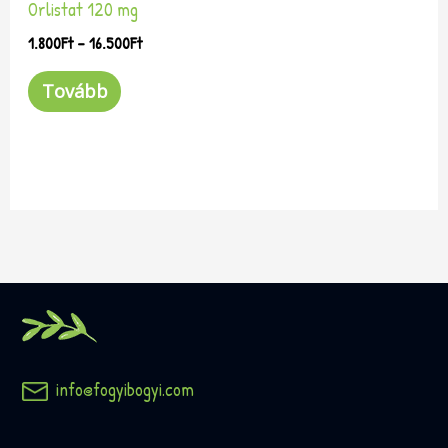
Orlistat 120 mg
1.800
Ft
–
16.500
Ft
Tovább
info@fogyibogyi.com