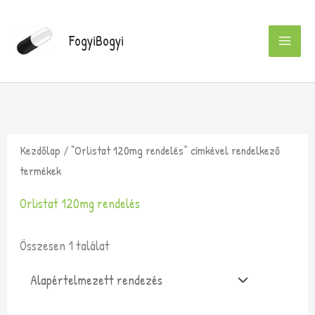
Skip
to
FogyiBogyi
content
Kezdőlap
/ “Orlistat 120mg rendelés” címkével rendelkező
termékek
Orlistat 120mg rendelés
Összesen 1 találat