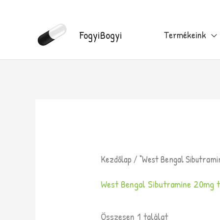
Skip
to
FogyiBogyi
Termékeink
content
Kezdőlap
/ “West Bengal Sibutram
West Bengal Sibutramine 20mg t
Összesen 1 találat