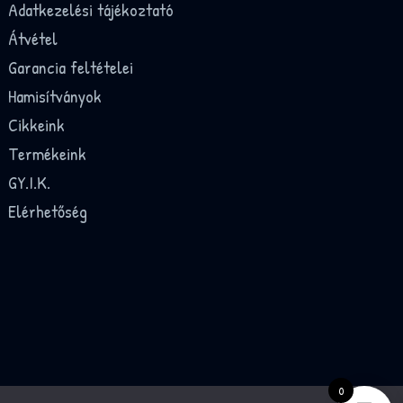
Adatkezelési tájékoztató
Átvétel
Garancia feltételei
Hamisítványok
Cikkeink
Termékeink
GY.I.K.
Elérhetőség
0