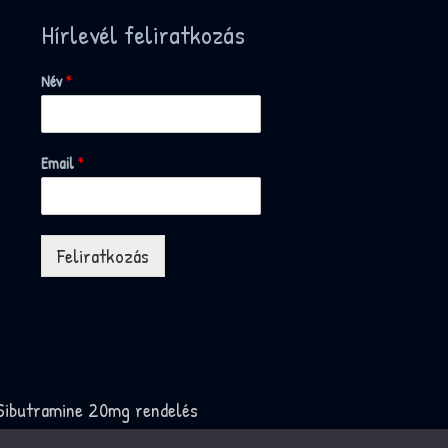
Hírlevél feliratkozás
Név
*
Email
*
Feliratkozás
Sibutramine 20mg rendelés