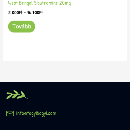
West Bengal Sibutramine 20mg
2.000
Ft
–
16.700
Ft
Tovább
info@fogyibogyi.com