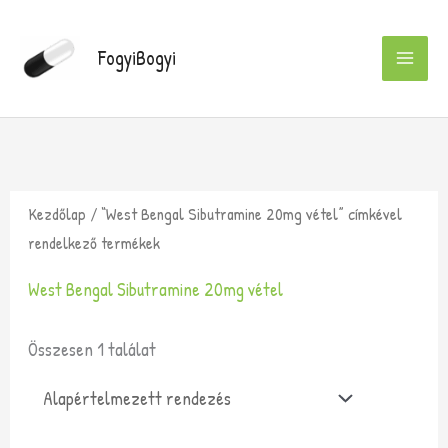
Skip
to
FogyiBogyi
content
Kezdőlap
/ “West Bengal Sibutramine 20mg vétel” címkével
rendelkező termékek
West Bengal Sibutramine 20mg vétel
Összesen 1 találat