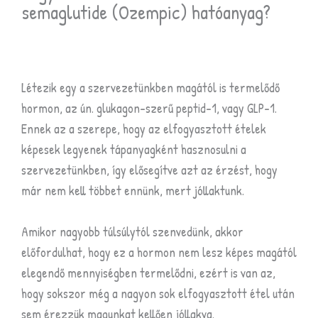
semaglutide (Ozempic) hatóanyag?
Létezik egy a szervezetünkben magától is termelődő
hormon, az ún.
glukagon-szerű peptid-1, vagy GLP-1.
Ennek az a szerepe, hogy az elfogyasztott ételek
képesek legyenek tápanyagként hasznosulni a
szervezetünkben, így elősegítve azt az érzést, hogy
már nem kell többet ennünk, mert jóllaktunk.
Amikor nagyobb túlsúlytól szenvedünk, akkor
előfordulhat, hogy ez a hormon nem lesz képes magától
elegendő mennyiségben termelődni, ezért is van az,
hogy sokszor még a nagyon sok elfogyasztott étel után
sem érezzük magunkat kellően jóllakva.