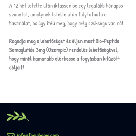
A 12.hét letelte után iktasson be egy legalább hónapos
szünetet, amelynek letelte után folytatható a
használat, ha úgy ítéli meg, hogy még szüksége van rá!
Ragadja meg a lehetőséget és éljen most
Bio-Peptide
Semaglutide 3mg (Ozempic) rendelés lehetőségével,
hogy minél hamarabb elérhesse a fogyásban kitűzött
céljait!
info@fogyibogyi.com