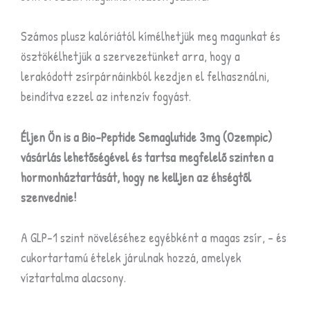
Számos plusz kalóriától kímélhetjük meg magunkat és
ösztökélhetjük a szervezetünket arra, hogy a
lerakódott zsírpárnáinkból kezdjen el felhasználni,
beindítva ezzel az intenzív fogyást.
Éljen Ön is a
Bio-Peptide Semaglutide 3mg (Ozempic)
vásárlás lehetőségével és tartsa megfelelő szinten a
hormonháztartását, hogy ne kelljen az éhségtől
szenvednie!
A GLP-1 szint növeléséhez egyébként a magas zsír, – és
cukortartamú ételek járulnak hozzá, amelyek
víztartalma alacsony.