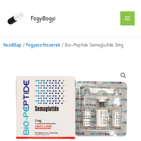
Skip
to
FogyiBogyi
content
Kezdőlap
/
Fogyasztószerek
/ Bio-Peptide Semaglutide 3mg