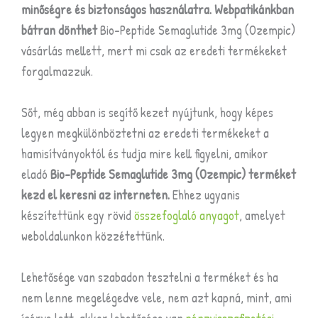
minőségre és biztonságos használatra. Webpatikánkban
bátran dönthet
Bio-Peptide Semaglutide 3mg (Ozempic)
vásárlás mellett, mert mi csak az eredeti termékeket
forgalmazzuk.
Sőt, még abban is segítő kezet nyújtunk, hogy képes
legyen megkülönböztetni az eredeti termékeket a
hamisítványoktól és tudja mire kell figyelni, amikor
eladó
Bio-Peptide Semaglutide 3mg (Ozempic) terméket
kezd el keresni az interneten.
Ehhez ugyanis
készítettünk egy rövid
összefoglaló anyagot
, amelyet
weboldalunkon közzétettünk.
Lehetősége van szabadon tesztelni a terméket és ha
nem lenne megelégedve vele, nem azt kapná, mint, ami