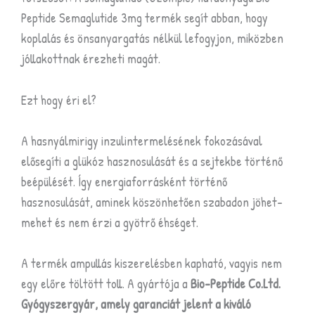
Peptide Semaglutide 3mg termék segít abban, hogy
koplalás és önsanyargatás nélkül lefogyjon, miközben
jóllakottnak érezheti magát.
Ezt hogy éri el?
A
hasnyálmirigy inzulintermelésének fokozásával
elősegíti a glükóz hasznosulását és a sejtekbe történő
beépülését. Így energiaforrásként történő
hasznosulását, aminek köszönhetően szabadon jöhet-
mehet és nem érzi a gyötrő éhséget.
A termék ampullás kiszerelésben kapható, vagyis nem
egy előre töltött toll. A gyártója a
Bio-Peptide Co.Ltd.
Gyógyszergyár, amely garanciát jelent a kiváló