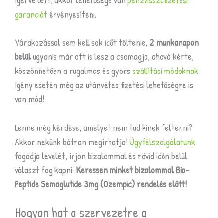
ígérve lett, akkor lehetősége van
pénzvisszafizetési
garanciát
érvényesíteni.
Várakozással sem kell sok időt töltenie,
2 munkanapon
belül
ugyanis már ott is lesz a csomagja, ahová kérte,
köszönhetően a rugalmas és gyors
szállítási módoknak
.
Igény esetén még az utánvétes fizetési lehetőségre is
van mód!
Lenne még kérdése, amelyet nem tud kinek feltenni?
Akkor nekünk bátran megírhatja!
Ügyfélszolgálatunk
fogadja levelét, írjon bizalommal és rövid időn belül
választ fog kapni!
Keressen minket bizalommal
Bio-
Peptide Semaglutide 3mg (Ozempic) rendelés előtt!
Hogyan hat a szervezetre a