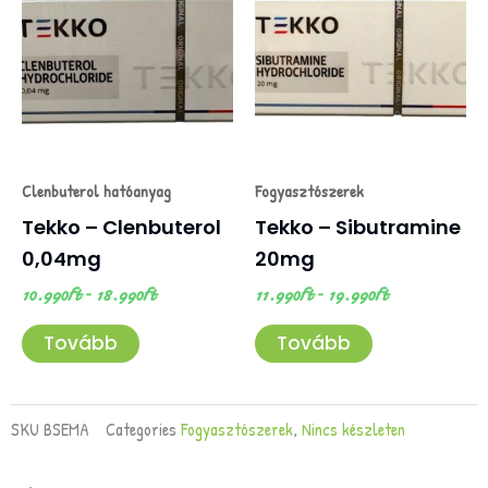
a
a
-
-
18.990Ft
19.990Ft
terméknek
terméknek
több
több
variációja
variációja
van.
van.
A
A
változatok
változatok
Clenbuterol hatóanyag
Fogyasztószerek
a
a
Tekko – Clenbuterol
Tekko – Sibutramine
termékoldalon
termékoldalon
0,04mg
20mg
választhatók
választhatók
10.990
Ft
–
18.990
Ft
11.990
Ft
–
19.990
Ft
ki
ki
Tovább
Tovább
SKU
BSEMA
Categories
Fogyasztószerek
,
Nincs készleten