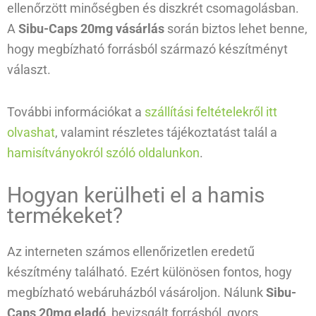
ellenőrzött minőségben és diszkrét csomagolásban.
A
Sibu-Caps 20mg vásárlás
során biztos lehet benne,
hogy megbízható forrásból származó készítményt
választ.
További információkat a
szállítási feltételekről itt
olvashat
, valamint részletes tájékoztatást talál a
hamisítványokról szóló oldalunkon
.
Hogyan kerülheti el a hamis
termékeket?
Az interneten számos ellenőrizetlen eredetű
készítmény található. Ezért különösen fontos, hogy
megbízható webáruházból vásároljon. Nálunk
Sibu-
Caps 20mg eladó
, bevizsgált forrásból, gyors