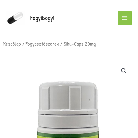
Skip
to
FogyiBogyi
content
Kezdőlap
/
Fogyasztószerek
/ Sibu-Caps 20mg