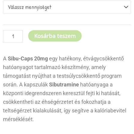
34.000Ft
20mg
mennyiség
Kosárba teszem
A
Sibu-Caps 20mg
egy hatékony, étvágycsökkentő
hatóanyagot tartalmazó készítmény, amely
támogatást nyújthat a testsúlycsökkentő program
során. A kapszulák
Sibutramine
hatóanyaga a
központi idegrendszeren keresztül fejti ki hatását,
csökkentheti az éhségérzetet és fokozhatja a
teltségérzet kialakulását, így segítve a kalóriabevitel
mérséklését.