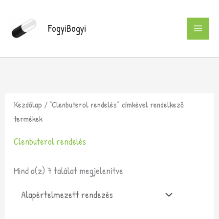
Skip
to
FogyiBogyi
content
Kezdőlap
/ “Clenbuterol rendelés” címkével rendelkező
termékek
Clenbuterol rendelés
Mind a(z) 7 találat megjelenítve