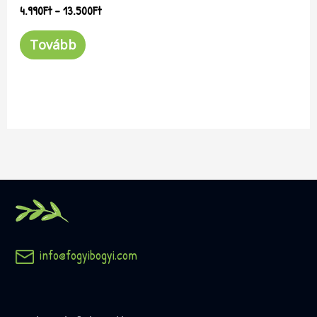
4.990
Ft
–
13.500
Ft
Tovább
info@fogyibogyi.com