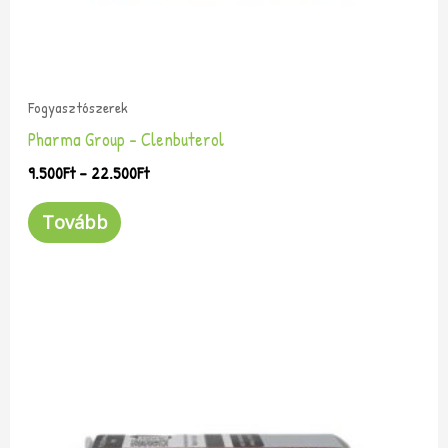
ki
Fogyasztószerek
Pharma Group – Clenbuterol
9.500
Ft
–
22.500
Ft
Tovább
Ártartomány:
Ennek
9.500Ft
a
-
terméknek
22.500Ft
több
variációja