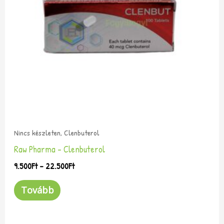
van.
A
változatok
a
termékoldalon
választhatók
ki
Nincs készleten, Clenbuterol
Raw Pharma – Clenbuterol
9.500
Ft
–
22.500
Ft
Tovább