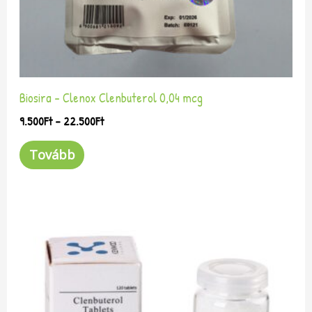
választhatók
ki
Biosira – Clenox Clenbuterol 0,04 mcg
9.500
Ft
–
22.500
Ft
Tovább
Ártartomány:
Ennek
9.500Ft
a
-
terméknek
22.500Ft
több
variációja