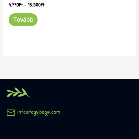
4.990
Ft
–
13.500
Ft
Tovább
info@fogyibogyi.com