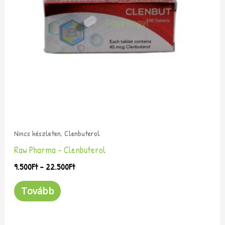
van.
A
változatok
a
termékoldalon
választhatók
ki
Nincs készleten, Clenbuterol
Raw Pharma – Clenbuterol
9.500
Ft
–
22.500
Ft
Tovább