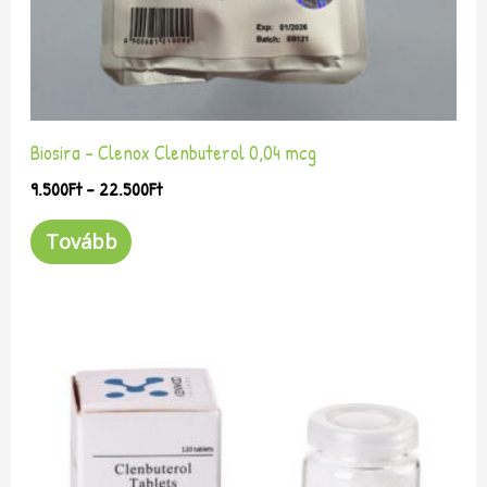
választhatók
ki
Biosira – Clenox Clenbuterol 0,04 mcg
9.500
Ft
–
22.500
Ft
Tovább
Ártartomány:
Ennek
9.500Ft
a
-
terméknek
22.500Ft
több
variációja