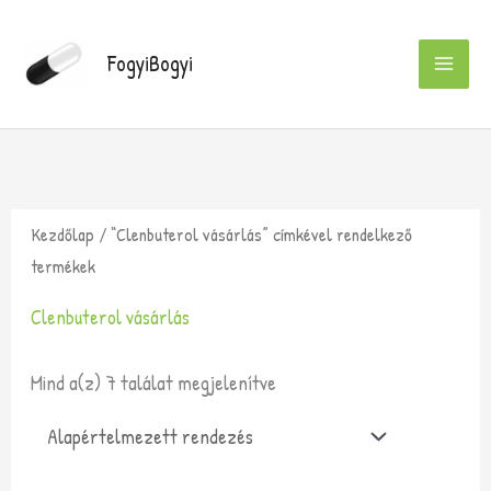
Skip
to
FogyiBogyi
content
Kezdőlap
/ “Clenbuterol vásárlás” címkével rendelkező
termékek
Clenbuterol vásárlás
Mind a(z) 7 találat megjelenítve