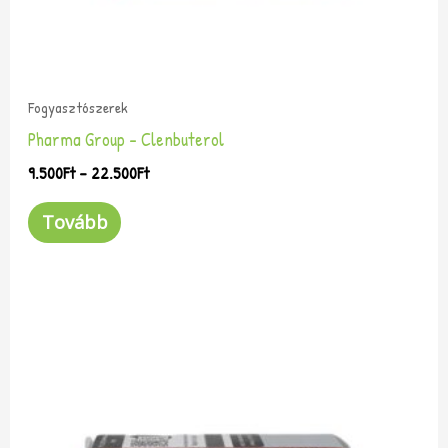
ki
Fogyasztószerek
Pharma Group – Clenbuterol
9.500
Ft
–
22.500
Ft
Tovább
Ártartomány:
Ennek
9.500Ft
a
-
terméknek
22.500Ft
több
variációja